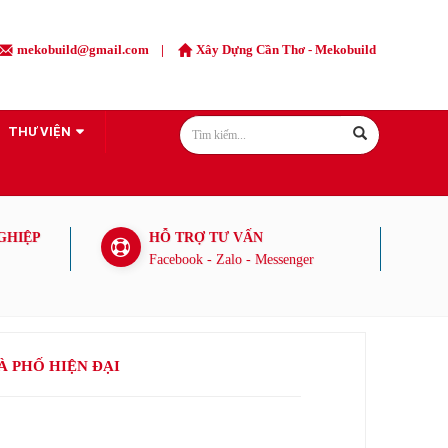
mekobuild@gmail.com
|
Xây Dựng Cần Thơ
- Mekobuild
THƯ VIỆN
GHIỆP
HỖ TRỢ TƯ VẤN
Facebook - Zalo - Messenger
À PHỐ HIỆN ĐẠI