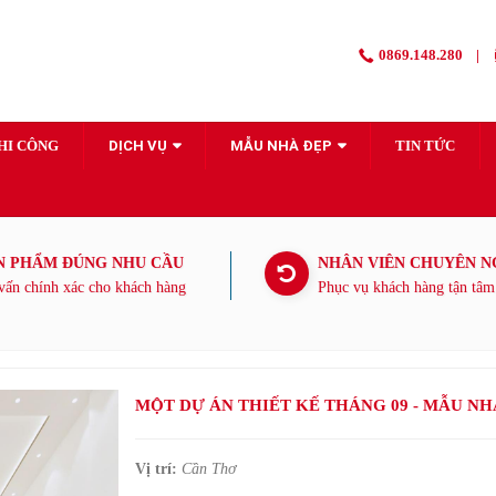
0869.148.280
|
THI CÔNG
DỊCH VỤ
MẪU NHÀ ĐẸP
TIN TỨC
N PHẨM ĐÚNG NHU CẦU
NHÂN VIÊN CHUYÊN N
vấn chính xác cho khách hàng
Phục vụ khách hàng tận tâm
MỘT DỰ ÁN THIẾT KẾ THÁNG 09 - MẪU NH
Vị trí:
Cần Thơ