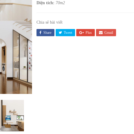
Diện tích:
70m2
Chia sẻ bài viết
Share
Tweet
Plus
Gmail