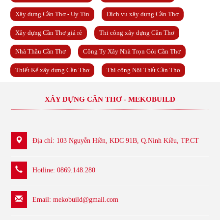
Xây dựng Cần Thơ - Uy Tín
Dịch vụ xây dựng Cần Thơ
Xây dựng Cần Thơ giá rẻ
Thi công xây dựng Cần Thơ
Nhà Thầu Cần Thơ
Công Ty Xây Nhà Trọn Gói Cần Thơ
Thiết Kế xây dựng Cần Thơ
Thi công Nội Thất Cần Thơ
XÂY DỰNG CẦN THƠ - MEKOBUILD
Địa chỉ: 103 Nguyễn Hiền, KDC 91B, Q.Ninh Kiều, TP.CT
Hotline: 0869.148.280
Email:
mekobuild@gmail.com