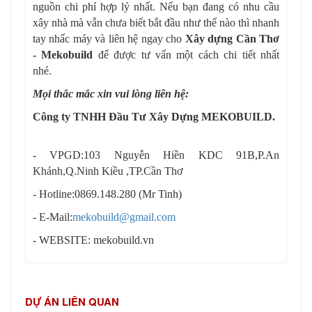
nguồn chi phí hợp lý nhất. Nếu bạn đang có nhu cầu
xây nhà mà vẫn chưa biết bắt đầu như thế nào thì nhanh
tay nhấc máy và liên hệ ngay cho
Xây dựng Cần Thơ
- Mekobuild
để được tư vấn một cách chi tiết nhất
nhé.
Mọi thắc mắc xin vui lòng liên hệ:
Công ty TNHH Đầu Tư Xây Dựng MEKOBUILD.
- VPGD:103 Nguyễn Hiền KDC 91B,P.An
Khánh,Q.Ninh Kiều ,TP.Cần Thơ
- Hotline:0869.148.280 (Mr Tinh)
- E-Mail:
mekobuild@gmail.com
- WEBSITE: mekobuild.vn
DỰ ÁN LIÊN QUAN