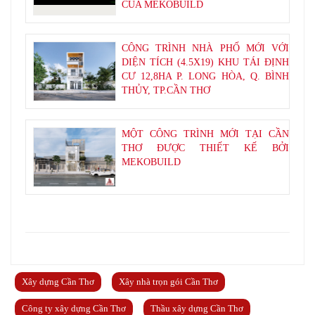
CỦA MEKOBUILD
CÔNG TRÌNH NHÀ PHỐ MỚI VỚI
DIỆN TÍCH (4.5X19) KHU TÁI ĐỊNH
CƯ 12,8HA P. LONG HÒA, Q. BÌNH
THỦY, TP.CẦN THƠ
MỘT CÔNG TRÌNH MỚI TẠI CẦN
THƠ ĐƯỢC THIẾT KẾ BỞI
MEKOBUILD
Xây dựng Cần Thơ
Xây nhà trọn gói Cần Thơ
Công ty xây dựng Cần Thơ
Thầu xây dựng Cần Thơ