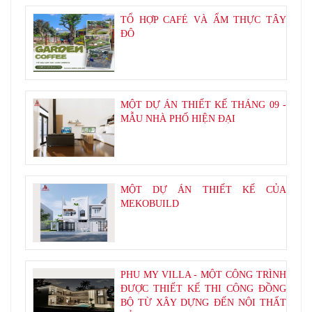
TỔ HỢP CAFÉ VÀ ẨM THỰC TÂY
ĐÔ
MỘT DỰ ÁN THIẾT KẾ THÁNG 09 -
MẪU NHÀ PHỐ HIỆN ĐẠI
MỘT DỰ ÁN THIẾT KẾ CỦA
MEKOBUILD
PHU MY VILLA - MỘT CÔNG TRÌNH
ĐƯỢC THIẾT KẾ THI CÔNG ĐỒNG
BỘ TỪ XÂY DỰNG ĐẾN NỘI THẤT