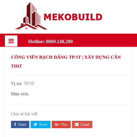
Hotline: 0869.148.280
CÔNG VIÊN BẠCH ĐẰNG TP.ST | XÂY DỰNG CẦN
THƠ
Vị trí:
TP.ST
Diện tích:
Chia sẻ bài viết
Share
Tweet
Plus
Gmail