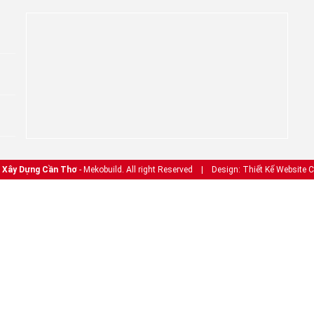
2
Xây Dựng Cần Thơ
- Mekobuild. All right Reserved
| Design: Thiết Kế Website 