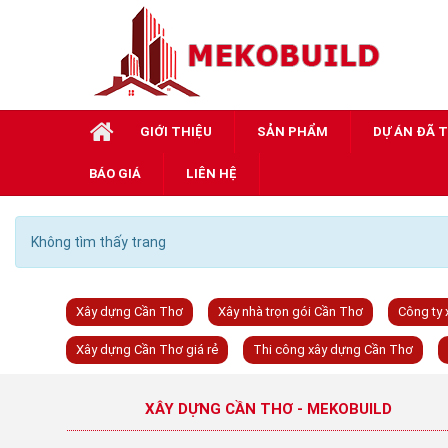
GIỚI THIỆU
SẢN PHẨM
DỰ ÁN ĐÃ 
BÁO GIÁ
LIÊN HỆ
Không tìm thấy trang
Xây dựng Cần Thơ
Xây nhà trọn gói Cần Thơ
Công ty
Xây dựng Cần Thơ giá rẻ
Thi công xây dựng Cần Thơ
XÂY DỰNG CẦN THƠ - MEKOBUILD