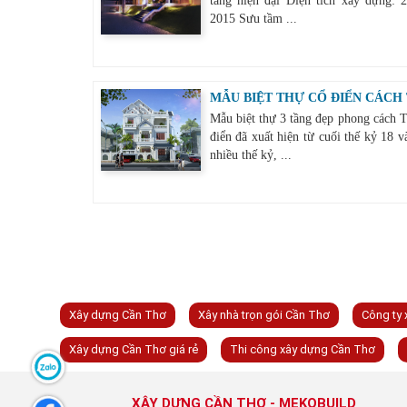
tầng hiện đại Diện tích xây dựng:
2015 Sưu tầm ...
MẪU BIỆT THỰ CỔ ĐIỂN CÁCH 
Mẫu biệt thự 3 tầng đẹp phong cách 
điển đã xuất hiện từ cuối thế kỷ 18 v
nhiều thế kỷ, ...
Xây dựng Cần Thơ
Xây nhà trọn gói Cần Thơ
Công ty
Xây dựng Cần Thơ giá rẻ
Thi công xây dựng Cần Thơ
XÂY DỰNG CẦN THƠ - MEKOBUILD