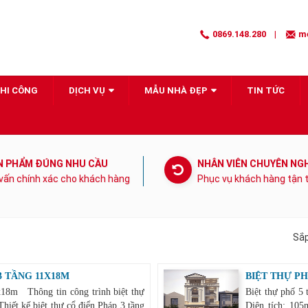
0869.148.280
|
m
THI CÔNG
DỊCH VỤ
MẪU NHÀ ĐẸP
TIN TỨC
N PHẨM ĐÚNG NHU CẦU
NHÂN VIÊN CHUYÊN NG
vấn chính xác cho khách hàng
Phục vụ khách hàng tận
Sắ
3 TẦNG 11X18M
BIỆT THỰ PH
x18m Thông tin công trình biệt thự
Biệt thự phố 5
hiết kế biệt thự cổ điển Pháp 3 tầng
Diện tích: 105