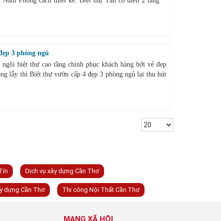
 Nam Phong cách thiết kế: Biệt thự Tân cổ điển 2 tầng ​
 đẹp 3 phòng ngủ
ngôi biệt thự cao tầng chinh phục khách hàng bởi vẻ đẹp
ộng lẫy thì Biệt thự vườn cấp 4 đẹp 3 phòng ngủ lại thu hút
Tín
Dịch vụ xây dựng Cần Thơ
ây dựng Cần Thơ
Thi công Nội Thất Cần Thơ
MẠNG XÃ HỘI