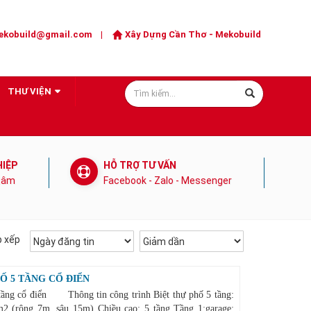
ekobuild@gmail.com
|
Xây Dựng Cần Thơ
- Mekobuild
THƯ VIỆN
HIỆP
HỖ TRỢ TƯ VẤN
 tâm
Facebook - Zalo - Messenger
p xếp
Ố 5 TẦNG CỔ ĐIỂN
 tầng cổ điển Thông tin công trình Biệt thự phố 5 tầng:
m2 (rộng 7m, sâu 15m) Chiều cao: 5 tầng Tầng 1: ​garage: