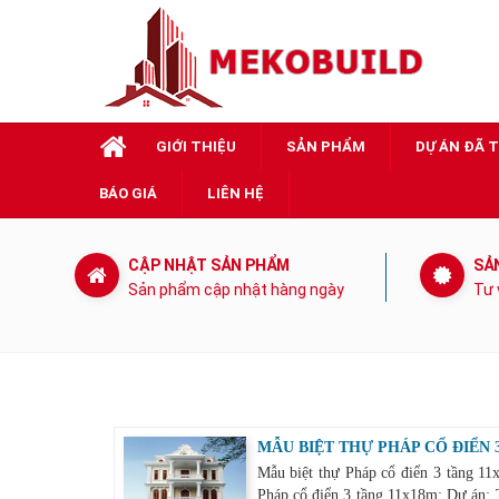
GIỚI THIỆU
SẢN PHẨM
DỰ ÁN ĐÃ 
BÁO GIÁ
LIÊN HỆ
CẬP NHẬT SẢN PHẨM
SẢ
Sản phẩm cập nhật hàng ngày
Tư 
MẪU BIỆT THỰ PHÁP CỔ ĐIỂN 
Mẫu biệt thự Pháp cổ điển 3 tầng 11
Pháp cổ điển 3 tầng 11x18m: Dự án: T