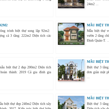
24m2 ...
92M2
MẪU BIỆT T
ông trình biệt thự song lập 92m2:
Mẫu biệt thự v
ựng cả 3 tầng: 222m2 Diện tích các
vườn 2 tầng ch
Định Quán-T. ..
MẪU BIỆT T
ẫu biệt thự 2 đẹp 200m2 Diện tích
Biệt thự 3 tần
oàn thành: 2019 Cả gia đình gia
đơn giản mặt ph
...
MẪU BIỆT TH
u biệt thự đẹp 240m2 Diện tích xây
Biệt thự 3 tầng
nh: 2017 ​ Kiến trúc biệt thự hiện
Diện tích xây d