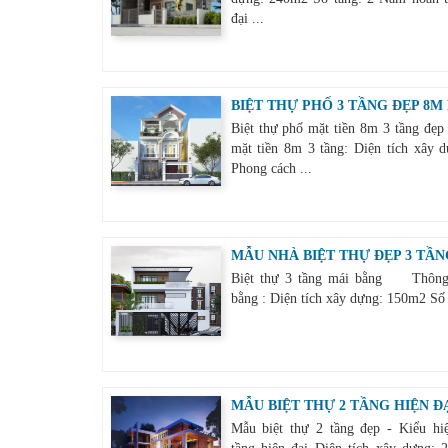
đại ...
BIỆT THỰ PHỐ 3 TẦNG ĐẸP 8M
Biệt thự phố mặt tiền 8m 3 tầng đẹp
mặt tiền 8m 3 tầng: Diện tích xây
Phong cách ...
MẪU NHÀ BIỆT THỰ ĐẸP 3 TẦN
Biệt thự 3 tầng mái bằng Thông ti
bằng : Diện tích xây dựng: 150m2 Số 
MẪU BIỆT THỰ 2 TẦNG HIỆN Đ
Mẫu biệt thự 2 tầng đẹp - Kiểu h