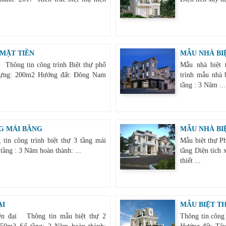
 MẶT TIỀN
MẪU NHÀ BIỆ
 Thông tin công trình Biệt thự phố
Mẫu nhà biệt 
 dựng: 200m2 Hướng đất: Đông Nam
trình mẫu nhà 
tầng : 3 Năm ...
G MÁI BẰNG
MẪU NHÀ BI
n công trình biệt thự 3 tầng mái
Mẫu biệt thự P
tầng : 3 Năm hoàn thành: ...
tầng Diện tích
thiết ...
ẠI
MẪU BIỆT TH
iện đại Thông tin mẫu biệt thự 2
Thông tin công 