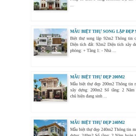
...
MẪU BIỆT THỰ SONG LẬP ĐẸP 
Biệt thự song lập 92m2 Thông tin c
Diện tích đất: 92m2 Diện tích xây d
phòng: + Tầng 1: - Nhà ...
MẪU BIỆT THỰ ĐẸP 200M2
Mẫu biệt thự đẹp 200m2 Thông tin m
xây dựng: 200m2 Số tầng: 2 Năm h
chủ hiện đang sinh ...
MẪU BIỆT THỰ ĐẸP 240M2
Mẫu biệt thự đẹp 240m2 Thông tin mẫ
dựng: 240m2 Số tầng: 2 Năm hoàn thà