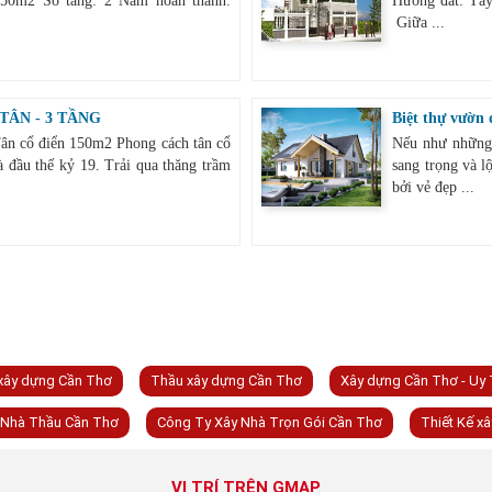
 250m2 Số tầng: 2 Năm hoàn thành:
Hướng đất: Tây
Giữa ...
TÂN - 3 TẦNG
Biệt thự vườn
Tân cổ điển 150m2 Phong cách tân cổ
Nếu như những 
à đầu thế kỷ 19. Trải qua thăng trầm
sang trọng và l
bởi vẻ đẹp ...
 xây dựng Cần Thơ
Thầu xây dựng Cần Thơ
Xây dựng Cần Thơ - Uy 
Nhà Thầu Cần Thơ
Công Ty Xây Nhà Trọn Gói Cần Thơ
Thiết Kế x
VỊ TRÍ TRÊN GMAP