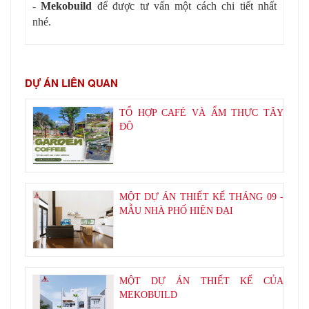
- Mekobuild
để được tư vấn một cách chi tiết nhất
nhé.
DỰ ÁN LIÊN QUAN
TỔ HỢP CAFÉ VÀ ẨM THỰC TÂY
ĐÔ
MỘT DỰ ÁN THIẾT KẾ THÁNG 09 -
MẪU NHÀ PHỐ HIỆN ĐẠI
MỘT DỰ ÁN THIẾT KẾ CỦA
MEKOBUILD