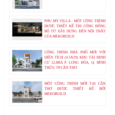
PHU MY VILLA - MỘT CÔNG TRÌNH
ĐƯỢC THIẾT KẾ THI CÔNG ĐỒNG
BỘ TỪ XÂY DỰNG ĐẾN NỘI THẤT
CỦA MEKOBUILD
CÔNG TRÌNH NHÀ PHỐ MỚI VỚI
DIỆN TÍCH (4.5X19) KHU TÁI ĐỊNH
CƯ 12,8HA P. LONG HÒA, Q. BÌNH
THỦY, TP.CẦN THƠ
MỘT CÔNG TRÌNH MỚI TẠI CẦN
THƠ ĐƯỢC THIẾT KẾ BỞI
MEKOBUILD